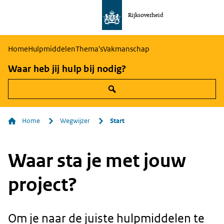
Rijksoverheid
Naar
de
homepage
Home
Hulpmiddelen
Thema's
Vakmanschap
van
Waar heb jij hulp bij nodig?
communicatie
Home
Wegwijzer
Start
Waar sta je met jouw
project?
Om je naar de juiste hulpmiddelen te